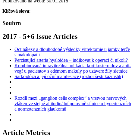
Publikováno na webu: 30.01.2018
Klíčová slova
:
Souhrn
2017 - 5+6 Issue Articles
Oct nálezy a dlouhodobé výsledky vitrektomie u jamky terče
s makulopatií
Perzistující arteria hyaloidea – indikovat k operaci či nikoli?
Kombinovaná intravitreálna aplikácia kortikosteroidov a anti-
vegf u pacientov s edémom makuly po uzávere žily sietnice
Sarkoidóza a její oční manifestace (rozbor šesti kazuistik)
Rozdíl mezi „ganglion cells complex“ a vrstvou nervových
vláken ve stejné altitudinální polovině sítnice u hypertenzních
a normotenzních glaukomů
Article Metrics