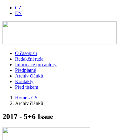
CZ
EN
O časopisu
Redakční rada
Informace pro autory
Předplatné
Archiv článků
Kontakty
Před tiskem
Home - CS
Archiv článků
2017 - 5+6 Issue