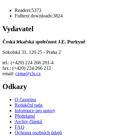
Readers:
5373
Fulltext downloads:
3824
Vydavatel
Česká lékařská společnost J.E. Purkyně
Sokolská 31, 120 25 - Praha 2
tel.: (+420) 224 266 201-4
fax.: (+420) 224 266 212
email:
czma@cls.cz
Odkazy
O časopisu
Redakční rada
Informace pro autory
Předplatné
Archiv článků
FAQ
Ochrana osobních údajů