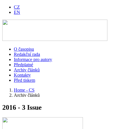
CZ
EN
O časopisu
Redakční rada
Informace pro autory
Předplatné
Archiv článků
Kontakty
Před tiskem
Home - CS
Archiv článků
2016 - 3 Issue