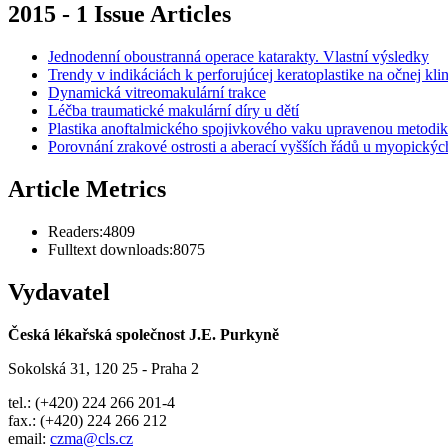
2015 - 1 Issue Articles
Jednodenní oboustranná operace katarakty. Vlastní výsledky
Trendy v indikáciách k perforujúcej keratoplastike na očnej 
Dynamická vitreomakulární trakce
Léčba traumatické makulární díry u dětí
Plastika anoftalmického spojivkového vaku upravenou met
Porovnání zrakové ostrosti a aberací vyšších řádů u myop
Article Metrics
Readers:
4809
Fulltext downloads:
8075
Vydavatel
Česká lékařská společnost J.E. Purkyně
Sokolská 31, 120 25 - Praha 2
tel.: (+420) 224 266 201-4
fax.: (+420) 224 266 212
email:
czma@cls.cz