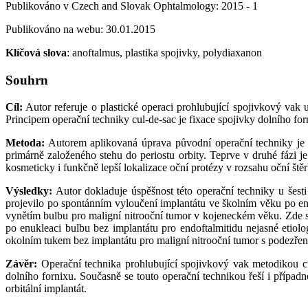
Publikováno v Czech and Slovak Ophtalmology: 2015 - 1
Publikováno na webu: 30.01.2015
Klíčová slova
: anoftalmus, plastika spojivky, polydiaxanon
Souhrn
Cíl:
Autor referuje o plastické operaci prohlubující spojivkový vak 
Principem operační techniky cul-de-sac je fixace spojivky dolního forn
Metoda:
Autorem aplikovaná úprava původní operační techniky je z
primárně založeného stehu do periostu orbity. Teprve v druhé fázi j
kosmeticky i funkčně lepší lokalizace oční protézy v rozsahu oční štěr
Výsledky:
Autor dokladuje úspěšnost této operační techniky u šest
projevilo po spontánním vyloučení implantátu ve školním věku po en
vynětím bulbu pro maligní nitrooční tumor v kojeneckém věku. Zde se 
po enukleaci bulbu bez implantátu pro endoftalmitidu nejasné etiolog
okolním tukem bez implantátu pro maligní nitrooční tumor s podezření
Závěr:
Operační technika prohlubující spojivkový vak metodikou cu
dolního fornixu. Současně se touto operační technikou řeší i případ
orbitální implantát.