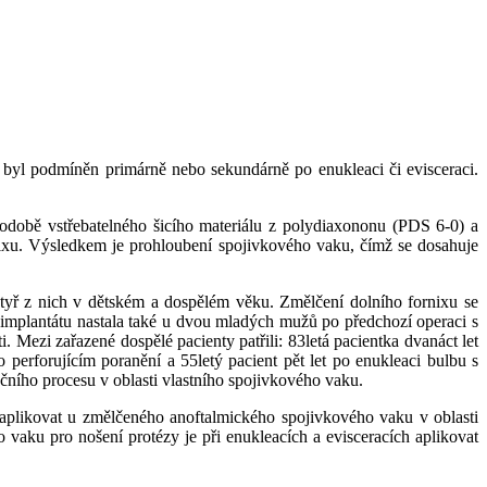
u byl podmíněn primárně nebo sekundárně po enukleaci či evisceraci.
hodobě vstřebatelného šicího materiálu z polydiaxononu (PDS 6-0) a
ornixu. Výsledkem je prohloubení spojivkového vaku, čímž se dosahuje
čtyř z nich v dětském a dospělém věku. Změlčení dolního fornixu se
 implantátu nastala také u dvou mladých mužů po předchozí operaci s
 Mezi zařazené dospělé pacienty patřili: 83letá pacientka dvanáct let
o perforujícím poranění a 55letý pacient pět let po enukleaci bulbu s
čního procesu v oblasti vlastního spojivkového vaku.
 aplikovat u změlčeného anoftalmického spojivkového vaku v oblasti
 vaku pro nošení protézy je při enukleacích a evisceracích aplikovat