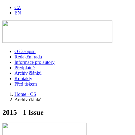
CZ
EN
O časopisu
Redakční rada
Informace pro autory
Předplatné
Archiv článků
Kontakty
Před tiskem
Home - CS
Archiv článků
2015 - 1 Issue