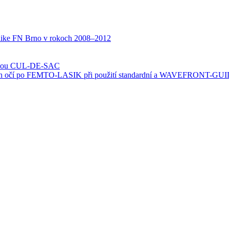
klinike FN Brno v rokoch 2008–2012
odikou CUL-DE-SAC
ických očí po FEMTO-LASIK při použití standardní a WAVEFRONT-GU