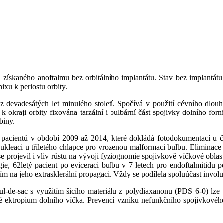
u získaného anoftalmu bez orbitálního implantátu. Stav bez implantát
ixu k periostu orbity.
 devadesátých let minulého století. Spočívá v použití cévního dlou
e k okraji orbity fixována tarzální i bulbární část spojivky dolního f
biny.
i pacientů v období 2009 až 2014, které dokládá fotodokumentací u 
ukleaci u tříletého chlapce pro vrozenou malformaci bulbu. Eliminace
projevil i vliv růstu na vývoji fyziognomie spojivkově víčkové oblasti.
ie, 62letý pacient po eviceraci bulbu v 7 letech pro endoftalmitidu p
m na jeho extrasklerální propagaci. Vždy se podílela spoluúčast involu
l-de-sac s využitím šicího materiálu z polydiaxanonu (PDS 6-0) lze
né ektropium dolního víčka. Prevencí vzniku nefunkčního spojivkového