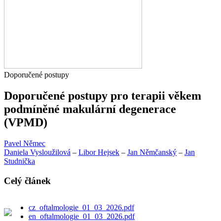
Doporučené postupy
Doporučené postupy pro terapii věkem
podmíněné makulární degenerace
(VPMD)
Pavel Němec
Daniela Vysloužilová
–
Libor Hejsek
–
Jan Němčanský
–
Jan
Studnička
Celý článek
cz_oftalmologie_01_03_2026.pdf
en_oftalmologie_01_03_2026.pdf