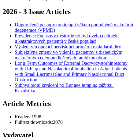
2026 - 3 Issue Articles
Doporučené postupy pro terapii věkem podmíněné makulární
degenerace (VPMD)
Prevalence Fuchsovy dystrofie rohovkového endotelu
u kataraktových pacientů v české populaci
Výsledky reoperací perzistující primární makulární díry
Subjektívne zmeny vo videní u pacientov s diabetickým
makulárnym edémom liečených ranibizumabom
Long-Term Outcomes of External Dacryocysto­rhinostomy
with U-Flap and Nasolacrimal Intubation in Adult Patients
with Small Lacrimal Sac and Primary Nasolacrimal Duct
Obstruction
Subhyaloidní krvácení po Bungee jumping zážitku.
Kazuistika
Article Metrics
Readers:
1998
Fulltext downloads:
2076
Vydavatel