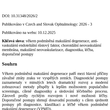
DOI: 10.31348/2026/2
Publikováno v Czech and Slovak Ophtalmology: 2026 - 3
Publikováno na webu: 10.12.2025
Klíčová slova
: věkem podmíněná makulární degenerace, anti-
vaskulární endoteliální růstový faktor, choroidální neovaskulární
membrána, makulární neovaskularizace, diagnostika, léčba,
doporučené postupy
Souhrn
Věkem podmíněná makulární degenerace patří mezi hlavní příčiny
závažné ztráty zraku ve vyspělých zemích. Diagnostické postupy
zaznamenaly v minulých letech dramatický rozvoj a moderní
zobrazovací metody přispěly k lepším možnostem populačního
screeningu, cílené diagnostiky a sledování léčebného procesu.
Zároveň prošly rychlým rozvojem i nové možnosti léčby.
Doporučené postupy shrnují dosavadní poznatky s cílem sjednotit
postupy při diagnostice, klasifikaci a léčbě věkem podmíněné
makulární degenerace (VPMD).