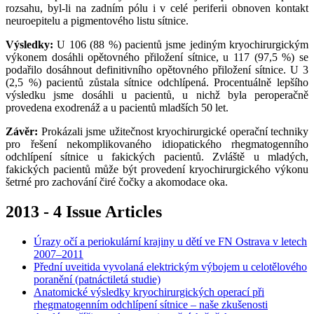
rozsahu, byl-li na zadním pólu i v celé periferii obnoven kontakt
neuroepitelu a pigmentového listu sítnice.
Výsledky:
U 106 (88 %) pacientů jsme jediným kryochirurgickým
výkonem dosáhli opětovného přiložení sítnice, u 117 (97,5 %) se
podařilo dosáhnout definitivního opětovného přiložení sítnice. U 3
(2,5 %) pacientů zůstala sítnice odchlípená. Procentuálně lepšího
výsledku jsme dosáhli u pacientů, u nichž byla peroperačně
provedena exodrenáž a u pacientů mladších 50 let.
Závěr:
Prokázali jsme užitečnost kryochirurgické operační techniky
pro řešení nekomplikovaného idiopatického rhegmatogenního
odchlípení sítnice u fakických pacientů. Zvláště u mladých,
fakických pacientů může být provedení kryochirurgického výkonu
šetrné pro zachování čiré čočky a akomodace oka.
2013 - 4 Issue Articles
Úrazy očí a periokulární krajiny u dětí ve FN Ostrava v letech
2007–2011
Přední uveitida vyvolaná elektrickým výbojem u celotělového
poranění (patnáctiletá studie)
Anatomické výsledky kryochirurgických operací při
rhegmatogenním odchlípení sítnice – naše zkušenosti