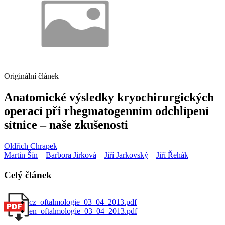
Originální článek
Anatomické výsledky kryochirurgických
operací při rhegmatogenním odchlípení
sítnice – naše zkušenosti
Oldřich Chrapek
Martin Šín
–
Barbora Jirková
–
Jiří Jarkovský
–
Jiří Řehák
Celý článek
cz_oftalmologie_03_04_2013.pdf
en_oftalmologie_03_04_2013.pdf