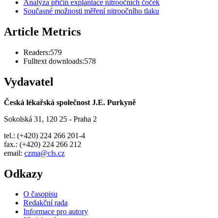
Analýza příčin explantace nitroočních čoček
Současné možnosti měření nitroočního tlaku
Article Metrics
Readers:
579
Fulltext downloads:
578
Vydavatel
Česká lékařská společnost J.E. Purkyně
Sokolská 31, 120 25 - Praha 2
tel.: (+420) 224 266 201-4
fax.: (+420) 224 266 212
email:
czma@cls.cz
Odkazy
O časopisu
Redakční rada
Informace pro autory