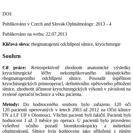
DOI:
Publikováno v Czech and Slovak Ophtalmology: 2013 - 4
Publikováno na webu: 22.07.2013
Klíčová slova
: rhegmatogenní odchlípení sítnice, kryochirurgie
Souhrn
Cíl práce:
Retrospektivně zhodnotit anatomické výsledky
kryochirurgické léčby nekomplikovaného idiopatického
rhegmatogenního odchlípení sítnice. Posoudit úspěšnost
kryochirurgických primooperací, definitivního opětovného přiložení
sítnice, zhodnotit účinnost kryochirurgických výkonů v závislosti na
zvolené operační technice a věku pacienta.
Metody:
Do hodnoceného souboru bylo zařazeno 120 očí
120 pacientů operovaných v letech 2003 až 2012 na Oční klinice
FN a LF UP v Olomouci. Všichni pacienti byli fakičtí. Pacienti byli
hodnoceni 1 až 3 měsíce po operaci. U pacientů bylo provedeno
vyšetření očního pozadí biomikroskopicky a indirektní
oftalmoskopií. Sítnice byla hodnocena jako přiložená v plném