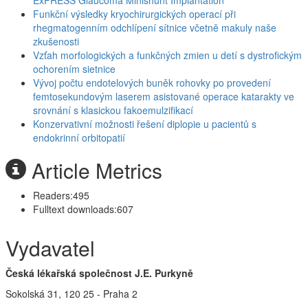
ExPRESS Glaucoma Minishunt Implantation
Funkční výsledky kryochirurgických operací při
rhegmatogenním odchlípení sítnice včetně makuly naše
zkušenosti
Vzťah morfologických a funkčných zmien u detí s dystrofickým
ochorením sietnice
Vývoj počtu endotelových buněk rohovky po provedení
femtosekundovým laserem asistované operace katarakty ve
srovnání s klasickou fakoemulzifikací
Konzervativní možnosti řešení diplopie u pacientů s
endokrinní orbitopatií
Article Metrics
Readers:
495
Fulltext downloads:
607
Vydavatel
Česká lékařská společnost J.E. Purkyně
Sokolská 31, 120 25 - Praha 2