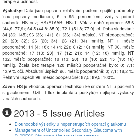
terapie a účinnost.
Výsledky:
Data jsou popsána relativním počtem, spojité parametry
jsou popsány mediánem, 5. a 95. percentilem, vždy v pořadí
souborů: HS bez; HS+STAAR; HS+T. Věk v době operace: 65,6
(44,9; 77,9); 64,5 (44,8; 85,0); 72,1 (51,8; 77,0) let. Doba sledování:
84 (36; 145); 96 (36; 141); 81 (36; 134) měsíců. NT předoperačně:
26 (20; 32); 26 (20; 34); 26 (21; 34) mmHg. NT 1 měsíc
pooperačně: 14 (4; 18); 14 (4; 22); 8 (2; 16) mmHg. NT 96. měsíc
pooperačně: 17 (13; 23); 17 (12; 21); 14 (12; 18) mmHg. NT
132. měsíc pooperačně: 18 (13; 20); 18 (10; 22); 15 (13; 16)
mmHg. Zcela bez terapie 120 měsíců pooperačně bylo: 0; 7,1;
42,9 % očí. Absolutní úspěch 96. měsíc pooperačně: 0; 7,1; 18,2 %.
Relativní úspěch 96. měsíc pooperačně: 87,5; 89,5; 100%.
Závěr:
HS je vhodnou operační technikou ke snížení NT u pacientů
s glaukomem. Užití T-flux implantátu poskytuje nejlepší výsledky
v našich souborech.
2013 - 5 Issue Articles
Dlouhodobé výsledky u nepenetrujících operací glaukomu
Management of Uncontrolled Secondary Glaucoma with