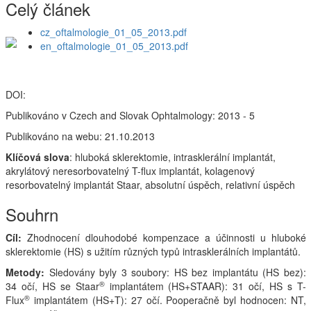
Celý článek
cz_oftalmologie_01_05_2013.pdf
en_oftalmologie_01_05_2013.pdf
DOI:
Publikováno v Czech and Slovak Ophtalmology: 2013 - 5
Publikováno na webu: 21.10.2013
Klíčová slova
: hluboká sklerektomie, intrasklerální implantát,
akrylátový neresorbovatelný T-flux implantát, kolagenový
resorbovatelný implantát Staar, absolutní úspěch, relativní úspěch
Souhrn
Cíl:
Zhodnocení dlouhodobé kompenzace a účinnosti u hluboké
sklerektomie (HS) s užitím různých typů intrasklerálních implantátů.
Metody:
Sledovány byly 3 soubory: HS bez implantátu (HS bez):
®
34 očí, HS se Staar
implantátem (HS+STAAR): 31 očí, HS s T-
®
Flux
implantátem (HS+T): 27 očí. Pooperačně byl hodnocen: NT,