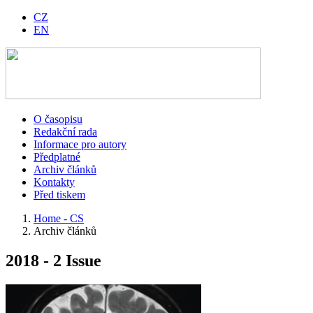
CZ
EN
O časopisu
Redakční rada
Informace pro autory
Předplatné
Archiv článků
Kontakty
Před tiskem
Home - CS
Archiv článků
2018 - 2 Issue