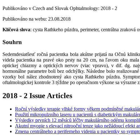
Publikováno v Czech and Slovak Ophtalmology: 2018 - 2
Publikováno na webu: 23.08.2018
Klíčová slova
: cysta Rathkeho púzdra, perimeter, centrálna zraková o
Souhrn
Sedemdesiatšesť ročná pacientka bola akútne prijatá na Očnú klini
videla pacientka na pravé oko prsty na 20 cm, na ľavom oku mala 
optickej chiazmy a optických nervov (viac vpravo), v dif. dg. na
hormonálne parametre boli bez odchýlky. Následne bolo realizované 
vzorky bol nález zhodnotený ako cysta Rathkeho púzdra. Symptom
oftalmologickej kontrole 3 týždne po operačnom výkone sa výrazne zle
2018 - 2 Issue Articles
Roční výsledky terapie vlhké formy věkem podmíněné makulárn
Použití mikropulzního laseru u pacientů s diabetickým makul
Výsledky prvních 12 měsíců léčby makulárního odému kompl
Akutní myopie s elevací nitrooční tenze jako nežádoucí efekt a
Zmena centrálneho a periferneho videnia u pacientky so sympto