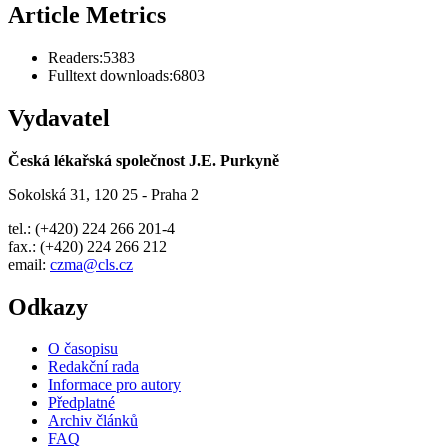
Article Metrics
Readers:
5383
Fulltext downloads:
6803
Vydavatel
Česká lékařská společnost J.E. Purkyně
Sokolská 31, 120 25 - Praha 2
tel.: (+420) 224 266 201-4
fax.: (+420) 224 266 212
email:
czma@cls.cz
Odkazy
O časopisu
Redakční rada
Informace pro autory
Předplatné
Archiv článků
FAQ