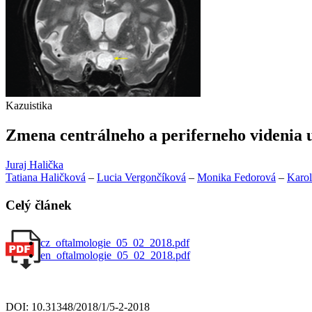
Kazuistika
Zmena centrálneho a periferneho videnia u
Juraj Halička
Tatiana Haličková
–
Lucia Vergončíková
–
Monika Fedorová
–
Karol
Celý článek
cz_oftalmologie_05_02_2018.pdf
en_oftalmologie_05_02_2018.pdf
DOI: 10.31348/2018/1/5-2-2018