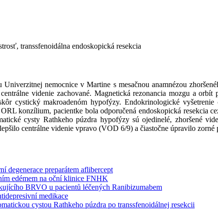
strosť, transsfenoidálna endoskopická resekcia
ku Univerzitnej nemocnice v Martine s mesačnou anamnézou zhoršeného
centrálne videnie zachované. Magnetická rezonancia mozgu a orbít pr
jskôr cystický makroadenóm hypofýzy. Endokrinologické vyšetrenie 
ORL konzílium, pacientke bola odporučená endoskopická resekcia cez tr
atické cysty Rathkeho púzdra hypofýzy sú ojedinelé, zhoršené vid
pšilo centrálne videnie vpravo (VOD 6/9) a čiastočne úpravilo zorné p
í degenerace preparátem aflibercept
árním edémem na oční klinice FNHK
ikujícího BRVO u pacientů léčených Ranibizumabem
ntidepresivní medikace
matickou cystou Rathkeho púzdra po transsfenoidálnej resekcii