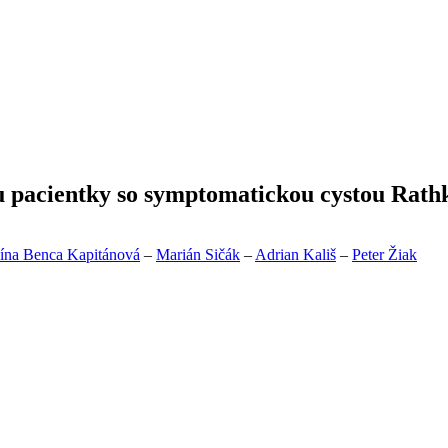
 pacientky so symptomatickou cystou Rathk
ína Benca Kapitánová
–
Marián Sičák
–
Adrian Kališ
–
Peter Žiak