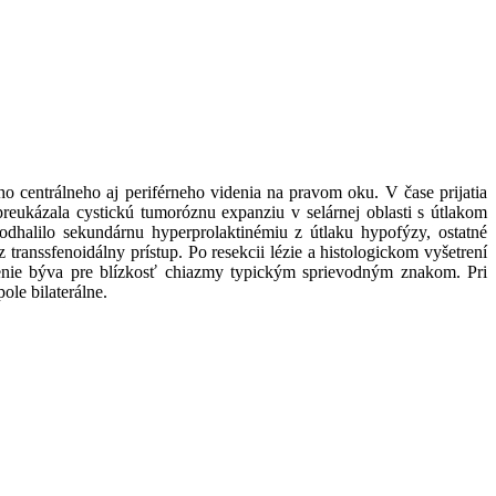
 centrálneho aj periférneho videnia na pravom oku. V čase prijatia
eukázala cystickú tumoróznu expanziu v selárnej oblasti s útlakom
odhalilo sekundárnu hyperprolaktinémiu z útlaku hypofýzy, ostatné
anssfenoidálny prístup. Po resekcii lézie a histologickom vyšetrení
enie býva pre blízkosť chiazmy typickým sprievodným znakom. Pri
ole bilaterálne.