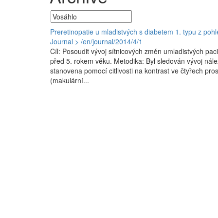
Preretinopatie u mladistvých s diabetem 1. typu z pohle
Journal > /en/journal/2014/4/1
Cíl: Posoudit vývoj sítnicových změn umladistvých paci
před 5. rokem věku. Metodika: Byl sledován vývoj nál
stanovena pomocí citlivosti na kontrast ve čtyřech prost
(makulární...