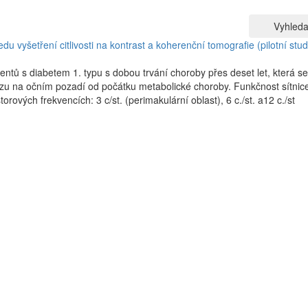
Vyhleda
du vyšetření citlivosti na kontrast a koherenční tomografie (pilotní stud
entů s diabetem 1. typu s dobou trvání choroby přes deset let, která se
ezu na očním pozadí od počátku metabolické choroby. Funkčnost sítnice
orových frekvencích: 3 c/st. (perimakulární oblast), 6 c./st. a12 c./st