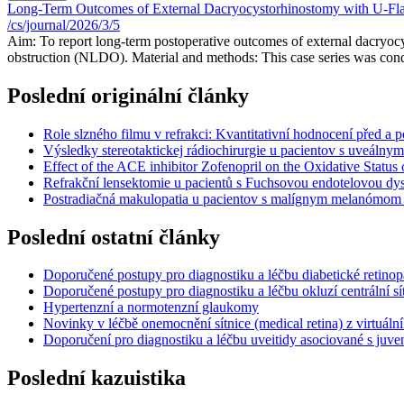
Long-Term Outcomes of External Dacryocysto­rhinostomy with U-Flap 
/cs/journal/2026/3/5
Aim: To report long-term postoperative outcomes of external dacryocy
obstruction (NLDO). Material and methods: This case series was condu
Poslední originální články
Role slzného filmu v refrakci: Kvantitativní hodnocení před a p
Výsledky stereotaktickej rádiochirurgie u pacientov s uveálny
Effect of the ACE inhibitor Zofenopril on the Oxidative Statu
Refrakční lensektomie u pacientů s Fuchsovou endotelovou dyst
Postradiačná makulopatia u pacientov s malígnym melanómom cor
Poslední ostatní články
Doporučené postupy pro diagnostiku a léčbu diabetické retinop
Doporučené postupy pro diagnostiku a léčbu okluzí centrální sí
Hypertenzní a normotenzní glaukomy
Novinky v léčbě onemocnění sítnice (medical retina) z virtuá
Doporučení pro diagnostiku a léčbu uveitidy asociované s juven
Poslední kazuistika