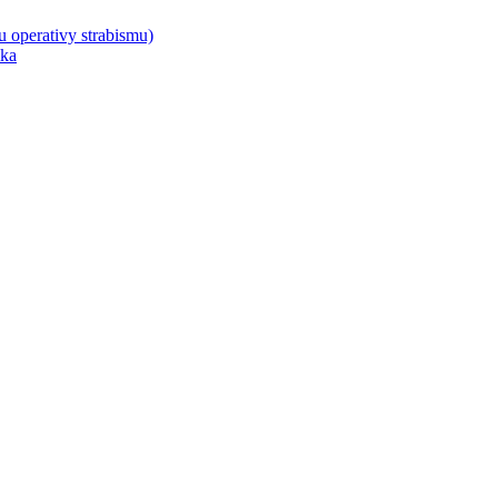
u operativy strabismu)
ika