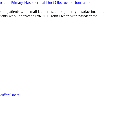
ac and Primary Nasolacrimal Duct Obstruction
Journal >
lt patients with small lacrimal sac and primary nasolacrimal duct
patients who underwent Ext-DCR with U-flap with nasolacrima...
oručení share