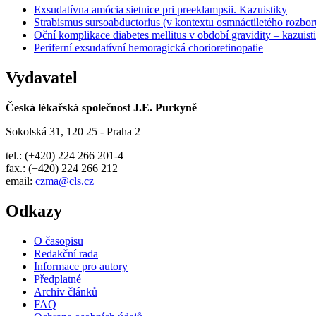
Exsudatívna amócia sietnice pri preeklampsii. Kazuistiky
Strabismus sursoabductorius (v kontextu osmnáctiletého rozbor
Oční komplikace diabetes mellitus v období gravidity – kazuist
Periferní exsudatívní hemoragická chorioretinopatie
Vydavatel
Česká lékařská společnost J.E. Purkyně
Sokolská 31, 120 25 - Praha 2
tel.: (+420) 224 266 201-4
fax.: (+420) 224 266 212
email:
czma@cls.cz
Odkazy
O časopisu
Redakční rada
Informace pro autory
Předplatné
Archiv článků
FAQ