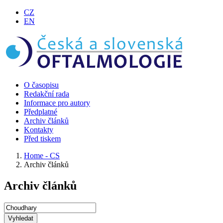
CZ
EN
O časopisu
Redakční rada
Informace pro autory
Předplatné
Archiv článků
Kontakty
Před tiskem
Home - CS
Archiv článků
Archiv článků
Vyhledat