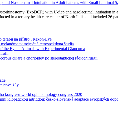
and Nasolacrimal Intubation in Adult Patients with Small Lacrimal S
storhinostomy (Ext-DCR) with U-flap and nasolacrimal intubation in adu
cted in a tertiary health care center of North India and included 26 
o terapii na přístroji Rexon-Eye
m melanómom: trojročná retrospektívna štúdia
s of the Eye in Animals with Experimental Glaucoma
rofií
pus ciliare a chorioidey po stereotaktickej rádiochirurgii
atie
tnicové žíly
lního kongresu world ophthalmology congress 2020
ilní idiopatickou artritidou: česko-slovenská adaptace evropských dop