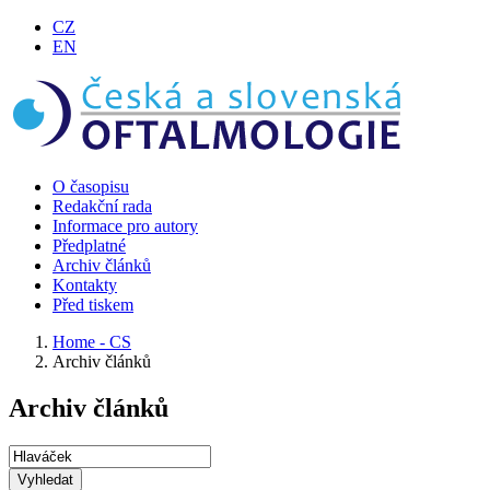
CZ
EN
O časopisu
Redakční rada
Informace pro autory
Předplatné
Archiv článků
Kontakty
Před tiskem
Home - CS
Archiv článků
Archiv článků
Vyhledat