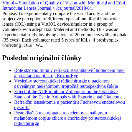
Virtiol – Simulation of Quality of Vision with Multifocal and Edof
Intraocular Lenses
Journal > /cs/journal/2018/6/1
Pupose: To experimentally compare the visual acuity and the
subjective perception of different types of multifocal intraocular
lenses (IOL) using a VirtIOL device/simulator in a group of
volunteers with artephakia. Material and methods: This was an
experimental study involving a total of 20 volunteers with artephakia
(35 eyes). Each volunteer rated 5 types of IOLs, 4 presbyopia-
correcting IOLs - W...
Poslední originální články
Role slzného filmu v refrakci: Kvantitativní hodnocení před
a po terapii na přístroji Rexon-Eye
Výsledky stereotaktickej rádiochirurgie u pacientov
s uveálnym melanómom: trojročná retrospektívna štúdia
Effect of the ACE inhibitor Zofenopril on the Oxidative
Status of the Eye in Animals with Experimental Glaucoma
Refrakční lensektomie u pacientů s Fuchsovou endotelovou
dystrofií
Postradiačná makulopatia u pacientov s malígnym
melanómom corpus ciliare a chorioidey po stereotaktickej
rádiochirurgii