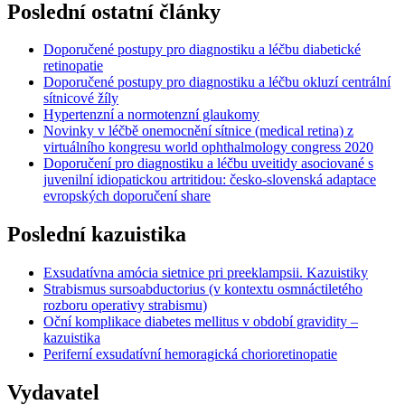
Poslední ostatní články
Doporučené postupy pro diagnostiku a léčbu diabetické
retinopatie
Doporučené postupy pro diagnostiku a léčbu okluzí centrální
sítnicové žíly
Hypertenzní a normotenzní glaukomy
Novinky v léčbě onemocnění sítnice (medical retina) z
virtuálního kongresu world ophthalmology congress 2020
Doporučení pro diagnostiku a léčbu uveitidy asociované s
juvenilní idiopatickou artritidou: česko-slovenská adaptace
evropských doporučení share
Poslední kazuistika
Exsudatívna amócia sietnice pri preeklampsii. Kazuistiky
Strabismus sursoabductorius (v kontextu osmnáctiletého
rozboru operativy strabismu)
Oční komplikace diabetes mellitus v období gravidity –
kazuistika
Periferní exsudatívní hemoragická chorioretinopatie
Vydavatel