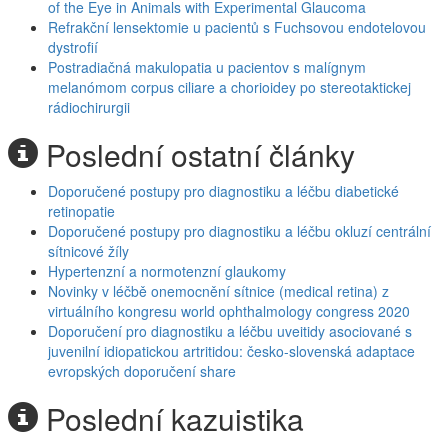
of the Eye in Animals with Experimental Glaucoma
Refrakční lensektomie u pacientů s Fuchsovou endotelovou
dystrofií
Postradiačná makulopatia u pacientov s malígnym
melanómom corpus ciliare a chorioidey po stereotaktickej
rádiochirurgii
Poslední ostatní články
Doporučené postupy pro diagnostiku a léčbu diabetické
retinopatie
Doporučené postupy pro diagnostiku a léčbu okluzí centrální
sítnicové žíly
Hypertenzní a normotenzní glaukomy
Novinky v léčbě onemocnění sítnice (medical retina) z
virtuálního kongresu world ophthalmology congress 2020
Doporučení pro diagnostiku a léčbu uveitidy asociované s
juvenilní idiopatickou artritidou: česko-slovenská adaptace
evropských doporučení share
Poslední kazuistika