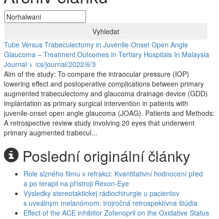
Vyhledat
Tube Versus Trabeculectomy in Juvenile-Onset Open Angle
Glaucoma – Treatment Outcomes in Tertiary Hospitals In Malaysia
Journal > /cs/journal/2022/6/3
Aim of the study: To compare the intraocular pressure (IOP)
lowering effect and postoperative complications between primary
augmented trabeculectomy and glaucoma drainage device (GDD)
implantation as primary surgical intervention in patients with
juvenile-onset open angle glaucoma (JOAG). Patients and Methods:
A retrospective review study involving 20 eyes that underwent
primary augmented trabecul...
Poslední originální články
Role slzného filmu v refrakci: Kvantitativní hodnocení před
a po terapii na přístroji Rexon-Eye
Výsledky stereotaktickej rádiochirurgie u pacientov
s uveálnym melanómom: trojročná retrospektívna štúdia
Effect of the ACE inhibitor Zofenopril on the Oxidative Status