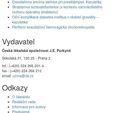
Exsudatívna amócia sietnice pri preeklampsii. Kazuistiky
Strabismus sursoabductorius (v kontextu osmnáctiletého
rozboru operativy strabismu)
Oční komplikace diabetes mellitus v období gravidity –
kazuistika
Periferní exsudatívní hemoragická chorioretinopatie
Vydavatel
Česká lékařská společnost J.E. Purkyně
Sokolská 31, 120 25 - Praha 2
tel.: (+420) 224 266 201-4
fax.: (+420) 224 266 212
email:
czma@cls.cz
Odkazy
O časopisu
Redakční rada
Informace pro autory
Předplatné