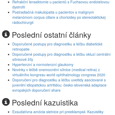
Refrakční lensektomie u pacientů s Fuchsovou endotelovou
dystrofií
Postradiačná makulopatia u pacientov s malígnym
melanómom corpus ciliare a chorioidey po stereotaktickej
rádiochirurgii
Poslední ostatní články
Doporučené postupy pro diagnostiku a léčbu diabetické
retinopatie
Doporučené postupy pro diagnostiku a léčbu okluzí centrální
sítnicové žíly
Hypertenzní a normotenzní glaukomy
Novinky v léčbě onemocnění sítnice (medical retina) z
virtuálního kongresu world ophthalmology congress 2020
Doporučení pro diagnostiku a léčbu uveitidy asociované s
juvenilní idiopatickou artritidou: česko-slovenská adaptace
evropských doporučení share
Poslední kazuistika
Exsudatívna amócia sietnice pri preeklampsii. Kazuistiky