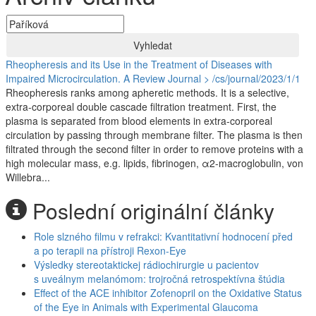
Vyhledat
Rheopheresis and its Use in the Treatment of Diseases with
Impaired Microcirculation. A Review
Journal > /cs/journal/2023/1/1
Rheopheresis ranks among apheretic methods. It is a selective,
extra-corporeal double cascade filtration treatment. First, the
plasma is separated from blood elements in extra-corporeal
circulation by passing through membrane filter. The plasma is then
filtrated through the second filter in order to remove proteins with a
high molecular mass, e.g. lipids, fibrinogen, α2-macroglobulin, von
Willebra...
Poslední originální články
Role slzného filmu v refrakci: Kvantitativní hodnocení před
a po terapii na přístroji Rexon-Eye
Výsledky stereotaktickej rádiochirurgie u pacientov
s uveálnym melanómom: trojročná retrospektívna štúdia
Effect of the ACE inhibitor Zofenopril on the Oxidative Status
of the Eye in Animals with Experimental Glaucoma