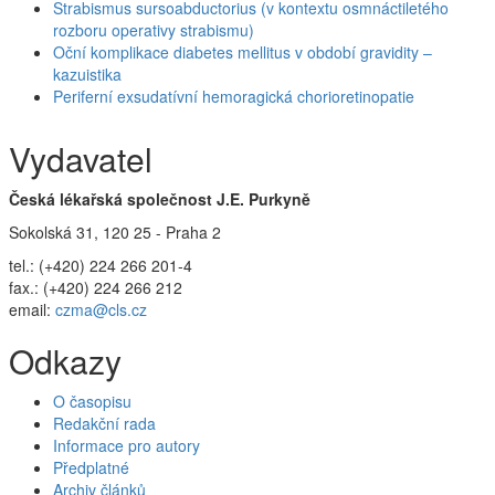
Strabismus sursoabductorius (v kontextu osmnáctiletého
rozboru operativy strabismu)
Oční komplikace diabetes mellitus v období gravidity –
kazuistika
Periferní exsudatívní hemoragická chorioretinopatie
Vydavatel
Česká lékařská společnost J.E. Purkyně
Sokolská 31, 120 25 - Praha 2
tel.: (+420) 224 266 201-4
fax.: (+420) 224 266 212
email:
czma@cls.cz
Odkazy
O časopisu
Redakční rada
Informace pro autory
Předplatné
Archiv článků