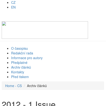
CZ
EN
O časopisu
Redakční rada
Informace pro autory
Předplatné
Archiv článků
Kontakty
Před tiskem
Home - CS
Archiv článků
2012 - 1 Issue