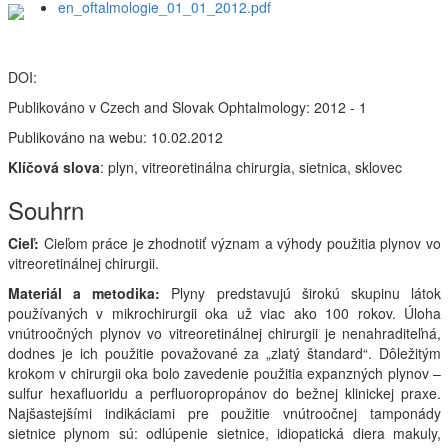
en_oftalmologie_01_01_2012.pdf
DOI:
Publikováno v Czech and Slovak Ophtalmology: 2012 - 1
Publikováno na webu: 10.02.2012
Klíčová slova
: plyn, vitreoretinálna chirurgia, sietnica, sklovec
Souhrn
Cieľ:
Cieľom práce je zhodnotiť význam a výhody použitia plynov vo
vitreoretinálnej chirurgii.
Materiál a metodika:
Plyny predstavujú širokú skupinu látok
používaných v mikrochirurgii oka už viac ako 100 rokov. Úloha
vnútroočných plynov vo vitreoretinálnej chirurgii je nenahraditeľná,
dodnes je ich použitie považované za „zlatý štandard“. Dôležitým
krokom v chirurgii oka bolo zavedenie použitia expanzných plynov –
sulfur hexafluoridu a perfluoropropánov do bežnej klinickej praxe.
Najšastejšími indikáciami pre použitie vnútroočnej tamponády
sietnice plynom sú: odlúpenie sietnice, idiopatická diera makuly,