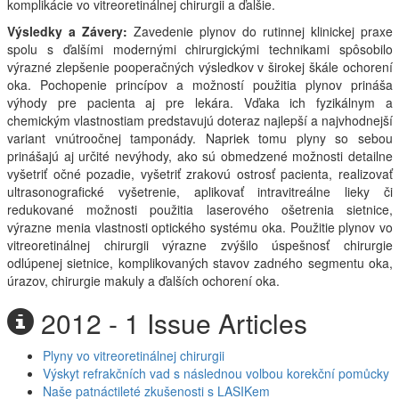
komplikácie vo vitreoretinálnej chirurgii a ďalšie.
Výsledky a Závery:
Zavedenie plynov do rutinnej klinickej praxe
spolu s ďalšími modernými chirurgickými technikami spôsobilo
výrazné zlepšenie pooperačných výsledkov v širokej škále ochorení
oka. Pochopenie princípov a možností použitia plynov prináša
výhody pre pacienta aj pre lekára. Vďaka ich fyzikálnym a
chemickým vlastnostiam predstavujú doteraz najlepší a najvhodnejší
variant vnútroočnej tamponády. Napriek tomu plyny so sebou
prinášajú aj určité nevýhody, ako sú obmedzené možnosti detailne
vyšetriť očné pozadie, vyšetriť zrakovú ostrosť pacienta, realizovať
ultrasonografické vyšetrenie, aplikovať intravitreálne lieky či
redukované možnosti použitia laserového ošetrenia sietnice,
výrazne menia vlastnosti optického systému oka. Použitie plynov vo
vitreoretinálnej chirurgii výrazne zvýšilo úspešnosť chirurgie
odlúpenej sietnice, komplikovaných stavov zadného segmentu oka,
úrazov, chirurgie makuly a ďalších ochorení oka.
2012 - 1 Issue Articles
Plyny vo vitreoretinálnej chirurgii
Výskyt refrakčních vad s následnou volbou korekční pomůcky
Naše patnáctileté zkušenosti s LASIKem