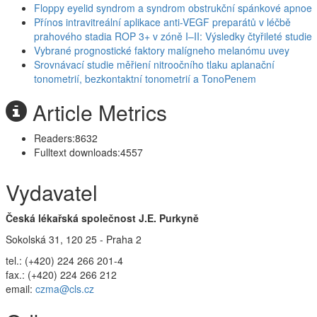
Floppy eyelid syndrom a syndrom obstrukční spánkové apnoe
Přínos intravitreální aplikace anti-VEGF preparátů v léčbě
prahového stadia ROP 3+ v zóně I–II: Výsledky čtyřileté studie
Vybrané prognostické faktory malígneho melanómu uvey
Srovnávací studie měřiení nitroočního tlaku aplanační
tonometrií, bezkontaktní tonometrií a TonoPenem
Article Metrics
Readers:
8632
Fulltext downloads:
4557
Vydavatel
Česká lékařská společnost J.E. Purkyně
Sokolská 31, 120 25 - Praha 2
tel.: (+420) 224 266 201-4
fax.: (+420) 224 266 212
email:
czma@cls.cz