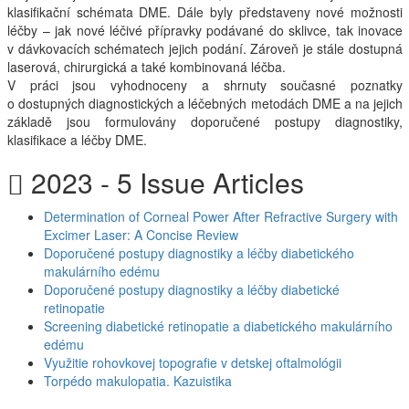
klasifikační schémata DME. Dále byly představeny nové možnosti
léčby – jak nové léčivé přípravky podávané do sklivce, tak inovace
v dávkovacích schématech jejich podání. Zároveň je stále dostupná
laserová, chirurgická a také kombinovaná léčba.
V práci jsou vyhodnoceny a shrnuty současné poznatky
o dostupných diagnostických a léčebných metodách DME a na jejich
základě jsou formulovány doporučené postupy diagnostiky,
klasifikace a léčby DME.
2023 - 5 Issue Articles
Determination of Corneal Power After Refractive Surgery with
Excimer Laser: A Concise Review
Doporučené postupy diagnostiky a léčby diabetického
makulárního edému
Doporučené postupy diagnostiky a léčby diabetické
retinopatie
Screening diabetické retinopatie a diabetického makulárního
edému
Využitie rohovkovej topografie v detskej oftalmológii
Torpédo makulopatia. Kazuistika